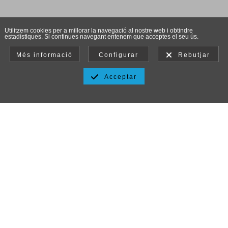
Utilitzem cookies per a millorar la navegació al nostre web i obtindre
estadístiques. Si continues navegant entenem que acceptes el seu ús.
Més informació
Configurar
Rebutjar
Acceptar
Aviso legal