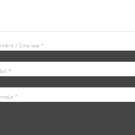
ombre / Empresa
*
Mail
*
ensaje
*