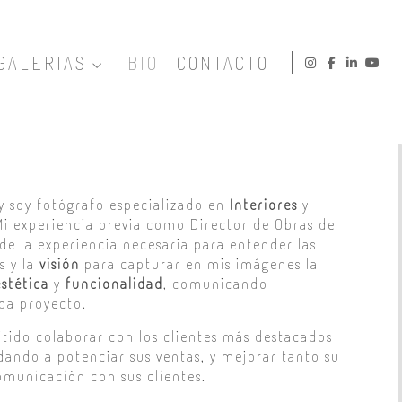
GALERIAS
BIO
CONTACTO
 y soy fotógrafo especializado en
Interiores
y
i experiencia previa como Director de Obras de
e la experiencia necesaria para entender las
s y la
visión
para capturar en mis imágenes la
estética
y
funcionalidad
, comunicando
da proyecto.
ido colaborar con los clientes más destacados
udando a potenciar sus ventas, y mejorar tanto su
municación con sus clientes.