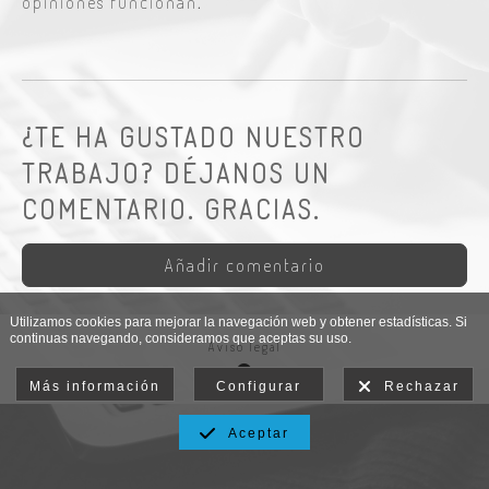
opiniones funcionan.
¿TE HA GUSTADO NUESTRO
TRABAJO? DÉJANOS UN
COMENTARIO. GRACIAS.
Añadir comentario
Utilizamos cookies para mejorar la navegación web y obtener estadísticas. Si
continuas navegando, consideramos que aceptas su uso.
Aviso legal
Más información
Configurar
Rechazar
Aceptar